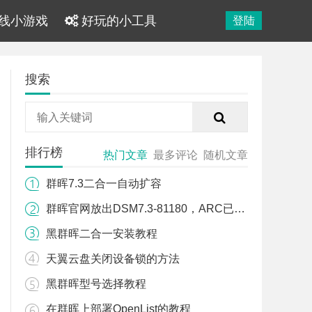
线小游戏
好玩的小工具
登陆
搜索
排行榜
热门文章
最多评论
随机文章
群晖7.3二合一自动扩容
群晖官网放出DSM7.3-81180，ARC已可以引导
黑群晖二合一安装教程
天翼云盘关闭设备锁的方法
黑群晖型号选择教程
在群晖上部署OpenList的教程