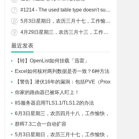
#1214 - The used table type doesn't support FULLTEXT indexes解决办法
5月3日星期日，农历三月十七，工作愉快，平安喜乐
4月29日星期三，农历三月十三，工作愉快，平安喜乐
最近发表
【转】OpenList如何挂载「迅雷」
Excel如何核对两列数据是否一致？6种方法
任你选
【警告】潜伏16年的漏洞：包括PVE（Prox
mox VE）在内所有KVM平台，一个虚拟机就
你家的路由器已被坏人盯上！
能搞崩整台物理服务器！
IIS服务器启用TLS1.1/TLS1.2的办法
6月3日星期三，农历四月十八，工作愉快，
平安喜乐
群晖7.3二合一自动扩容
5月3日星期日，农历三月十七，工作愉快，