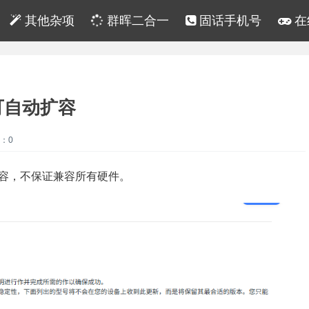
其他杂项
群晖二合一
固话手机号
在
，可自动扩容
：0
扩容，不保证兼容所有硬件。