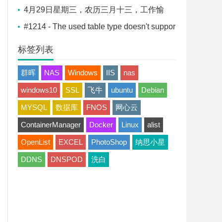
平安喜乐
4月29日星期三，农历三月十三，工作愉
快，平安喜乐
#1214 - The used table type doesn't suppor
t FULLTEXT indexes解决办法
标签列表
群晖
NAS
Windows
IIS
nas
windows10
SSL
飞牛
ubuntu
Debian
MYSQL
数据库
FNOS
网心云
ContainerManager
Docker
Linux
alist
OpenList
EXCEL
PhotoShop
纳思小星
DDNS
DNSPOD
洗白