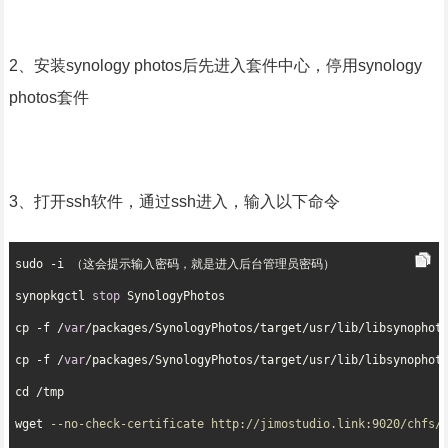
2、安装synology photos后先进入套件中心，停用synology
photos套件
3、打开ssh软件，通过ssh进入，输入以下命令
sudo -i （这会提示输入密码，就是进入后台管理员密码）

synopkgctl 
stop
 SynologyPhotos

cp -f /
var
/packages/SynologyPhotos/target/usr/lib/libsynophot
cp -f /
var
/packages/SynologyPhotos/target/usr/lib/libsynophot
cd /tmp

wget 
--no-check-certificate http://jimostudio.link:9020/chfs/