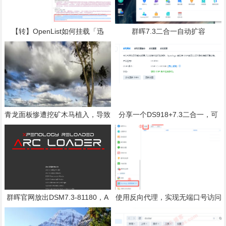
【转】OpenList如何挂载「迅
群晖7.3二合一自动扩容
雷」
青龙面板惨遭挖矿木马植入，导致
分享一个DS918+7.3二合一，可
CPU占用达800%！
自动扩容
群晖官网放出DSM7.3-81180，A
使用反向代理，实现无端口号访问
RC已可以引导
群晖以及第三方APP