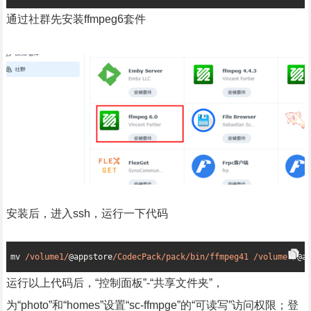
通过社群先安装ffmpeg6套件
安装后，进入ssh，运行一下代码
mv 
/volume1/
@appstore
/CodecPack/pack/bin/ffmpeg41 /volume1/
@a
运行以上代码后，“控制面板”-“共享文件夹”，
为“photo”和“homes”设置“sc-ffmpge”的“可读写”访问权限；登