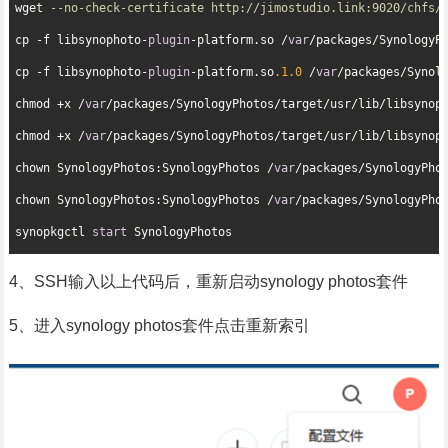
wget 
--no-check-certificate http://jimostudio.link:9020/chfs/
cp -f libsynophoto-
plugin
-platform.so /
var
/packages/SynologyPh
cp -f libsynophoto-
plugin
-platform.so
.1
.0
 /
var
/packages/Synolo
chmod +x /
var
/packages/SynologyPhotos/target/usr/lib/libsynop
chmod +x /
var
/packages/SynologyPhotos/target/usr/lib/libsynop
chown SynologyPhotos:SynologyPhotos /
var
/packages/SynologyPho
chown SynologyPhotos:SynologyPhotos /
var
/packages/SynologyPho
synopkgctl 
start
 SynologyPhotos
4、SSH输入以上代码后，重新启动synology photos套件
5、进入synology photos套件点击重新索引