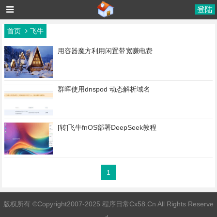
登陆
首页
飞牛
用容器魔方利用闲置带宽赚电费
群晖使用dnspod 动态解析域名
[转]飞牛fnOS部署DeepSeek教程
1
版权所有 ©Copyright2007-2025 程序日常Cx58.Cn All Rights Reserve