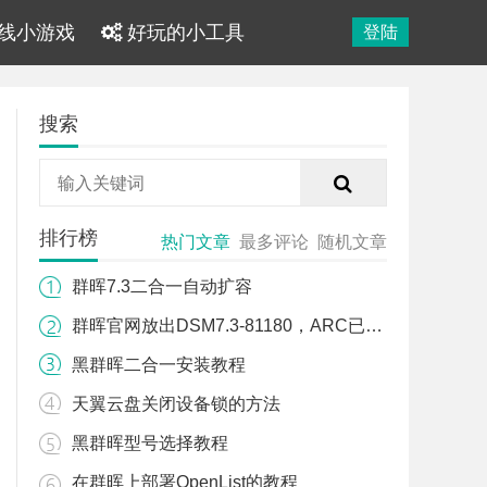
线小游戏
好玩的小工具
登陆
搜索
排行榜
热门文章
最多评论
随机文章
群晖7.3二合一自动扩容
群晖官网放出DSM7.3-81180，ARC已可以引导
黑群晖二合一安装教程
天翼云盘关闭设备锁的方法
黑群晖型号选择教程
在群晖上部署OpenList的教程