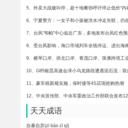
5、外卖大战被叫停，超十地餐协呼吁停止低价“内
6、宁夏警方：一女子和小孩被洪水冲走失联，仍
7、台风“韦帕”中心临近广东，多地发布台风红色
8、受台风影响，海口市域列车全线停运、进出海
9、横琴口岸、拱北口岸、青茂口岸、珠澳跨境工
10、G85银昆高速会泽小乌龙路段遭遇泥石流：
11、豪车税新规实施，保时捷等4S店现抢购热潮
12、中央宣传部、中央军委政治工作部联合发布12
天天成语
自暴自弃(zì bào zì qì)