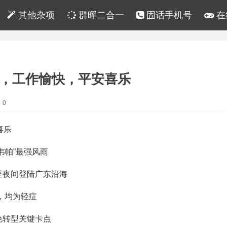
其他杂项
群晖二合一
固话手机号
在
七，工作愉快，平安喜乐
：0
喜乐
韦帕”最强风雨
至夜间登陆广东沿海
，均为轻症
色转型关键卡点