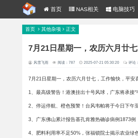
首页
NAS相关
电脑技巧
首页
其他杂项
正文
7月21日星期一，农历六月廿
风雪飞雨
阅读：787
2025-07-21 05:30:20
评论
7月21日星期一，农历六月廿七，工作愉快，平安
1、最高级警告！港澳挂出十号风球，广东将承接“
2、停运停航、橙色预警！台风韦帕将于今日下午
3、广东佛山累计报告基孔肯雅热确诊病例1873例
4、肥料利用率不足50%，张福锁院士揭示农业绿