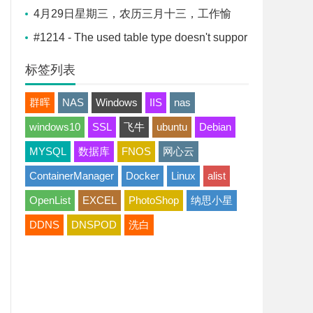
平安喜乐
4月29日星期三，农历三月十三，工作愉
快，平安喜乐
#1214 - The used table type doesn't suppor
t FULLTEXT indexes解决办法
标签列表
群晖
NAS
Windows
IIS
nas
windows10
SSL
飞牛
ubuntu
Debian
MYSQL
数据库
FNOS
网心云
ContainerManager
Docker
Linux
alist
OpenList
EXCEL
PhotoShop
纳思小星
DDNS
DNSPOD
洗白