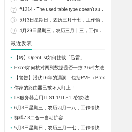
#1214 - The used table type doesn't support FULLTEXT indexes解决办法
5月3日星期日，农历三月十七，工作愉快，平安喜乐
4月29日星期三，农历三月十三，工作愉快，平安喜乐
最近发表
【转】OpenList如何挂载「迅雷」
Excel如何核对两列数据是否一致？6种方法
任你选
【警告】潜伏16年的漏洞：包括PVE（Prox
mox VE）在内所有KVM平台，一个虚拟机就
你家的路由器已被坏人盯上！
能搞崩整台物理服务器！
IIS服务器启用TLS1.1/TLS1.2的办法
6月3日星期三，农历四月十八，工作愉快，
平安喜乐
群晖7.3二合一自动扩容
5月3日星期日，农历三月十七，工作愉快，