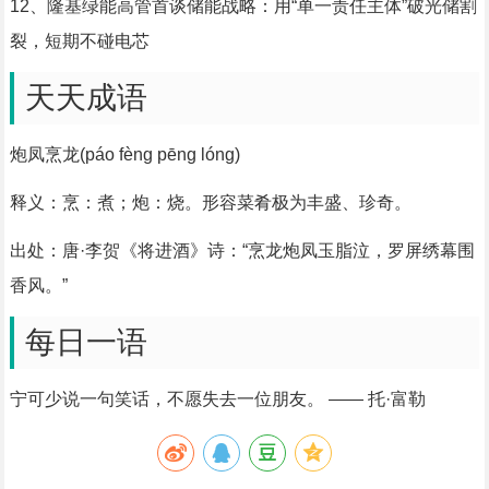
12、隆基绿能高管首谈储能战略：用“单一责任主体”破光储割
裂，短期不碰电芯
天天成语
炮凤烹龙(páo fèng pēng lóng)
释义：烹：煮；炮：烧。形容菜肴极为丰盛、珍奇。
出处：唐·李贺《将进酒》诗：“烹龙炮凤玉脂泣，罗屏绣幕围
香风。”
每日一语
宁可少说一句笑话，不愿失去一位朋友。 —— 托·富勒