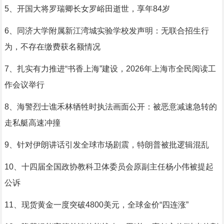
5、开国大将罗瑞卿长女罗峪田逝世，享年84岁
6、同济大学附属新江湾城实验学校发声明：无联合招生行
为，不存在缴费获名额情况
7、扎实有力推进“书香上海”建设，2026年上海市全民阅读工
作会议举行
8、海警烈士谯禾林牺牲时执法画面公开：被恶意减速急转的
走私艇高速冲撞
9、针对伊朗讲话引发全球市场剧震，特朗普被批逻辑混乱
10、十四届全国政协教科卫体委员会原副主任杨小伟被提起
公诉
11、现货黄金一度突破4800美元，全球金价“四连涨”