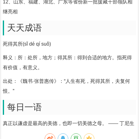
12、山东、福建、湖北、广东等省份新一批援藏干部领队相
继亮相
天天成语
死得其所(sǐ dé qí suǒ)
释义：所：处所，地方；得其所：得到合适的地方。指死得
有价值，有意义。
出处：《魏书·张普惠传》：“人生有死，死得其所，夫复何
恨。”
每日一语
真正以谦虚是最高的美德，也即一切美德之母。 —— 丁尼生