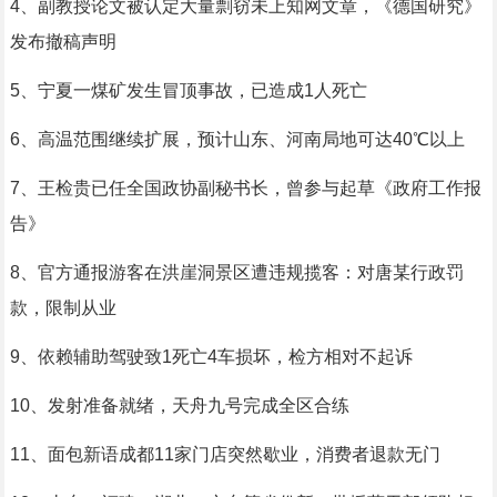
4、副教授论文被认定大量剽窃未上知网文章，《德国研究》
发布撤稿声明
5、宁夏一煤矿发生冒顶事故，已造成1人死亡
6、高温范围继续扩展，预计山东、河南局地可达40℃以上
7、王检贵已任全国政协副秘书长，曾参与起草《政府工作报
告》
8、官方通报游客在洪崖洞景区遭违规揽客：对唐某行政罚
款，限制从业
9、依赖辅助驾驶致1死亡4车损坏，检方相对不起诉
10、发射准备就绪，天舟九号完成全区合练
11、面包新语成都11家门店突然歇业，消费者退款无门