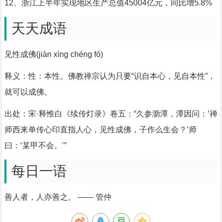
12、浙江上半年实现地区生产总值45004亿元，同比增5.8%
天天成语
见性成佛(jiàn xìng chéng fó)
释义：性：本性。佛教禅宗认为只要“识自本心，见自本性”，
就可以成佛。
出处：宋·释惟白《续传灯录》卷五：“久参泐潭，潭因问：‘禅
师西来单传心印直指人心，见性成佛，子作么生会？’师
曰：‘某甲不会。’”
每日一语
善人者，人亦善之。 —— 管仲